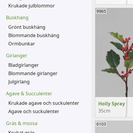
Krukade julblommor
9965
Buskhäng
Grönt buskhäng
Blommande buskhäng
Ormbunkar
Girlanger
Bladgirlanger
Blommande girlanger
Julgirlang
Agave & Succulenter
Krukade agave och suckulenter
Holly Spray
35cm
Agave och suckulenter
Gräs & mossa
6103
Krukat gräs