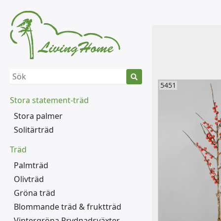
5451
Stora statement-träd
Stora palmer
Solitärträd
Träd
Palmträd
Olivträd
Gröna träd
Blommande träd & fruktträd
Vintergröna Prydnadsväxter