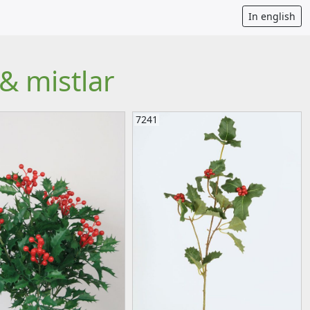
In english
& mistlar
7241