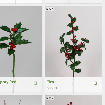
6975
Spray Red
Ilex
60cm
6957