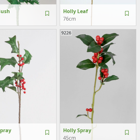
Bush
Holly Leaf
76cm
9226
Spray
Holly Spray
45cm