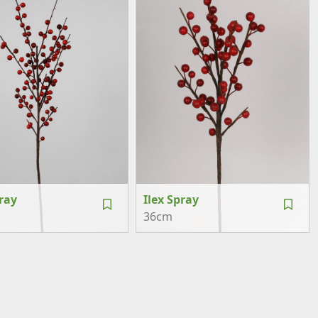
pray
Ilex Spray
36cm