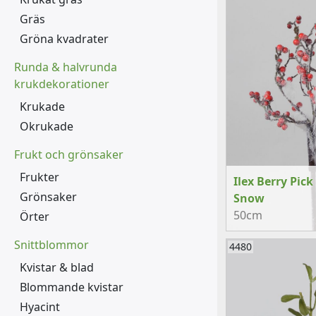
Gräs
Gröna kvadrater
Runda & halvrunda
krukdekorationer
Krukade
Okrukade
Frukt och grönsaker
Frukter
Ilex Berry Pick
Grönsaker
Snow
50cm
Örter
Snittblommor
4480
Kvistar & blad
Blommande kvistar
Hyacint