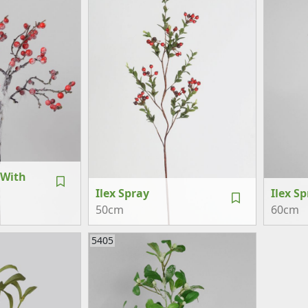
 With
Ilex Spray
Ilex S
50cm
60cm
5405